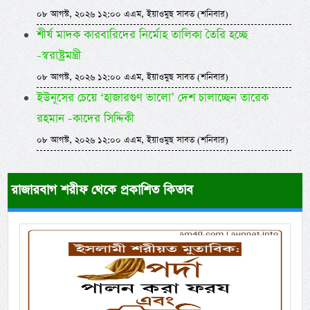
০৮ আগস্ট, ২০২৬ ১২:০০ এএম, ইয়াওমুছ সাবত (শনিবার)
শীর্ষ মাদক কারবারিদের নির্মোহ তালিকা তৈরি হচ্ছে
-স্বরাষ্ট্রমন্ত্রী
০৮ আগস্ট, ২০২৬ ১২:০০ এএম, ইয়াওমুছ সাবত (শনিবার)
ইউনূসের চেয়ে ‘হাজারগুণ ভালো’ দেশ চালাচ্ছেন তারেক
রহমান -কাদের সিদ্দিকী
০৮ আগস্ট, ২০২৬ ১২:০০ এএম, ইয়াওমুছ সাবত (শনিবার)
রাজারবাগ শরীফ থেকে প্রকাশিত কিতাব
Previous
Next