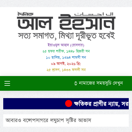
ইয়াওমুল আহাদ (রোববার)
২৫ ছফর শরীফ, ১৪৪৮ হিজরী সন
১০ ছালিছ, ১৩৯৪ শামসী সন
০৯ আগস্ট, ২০২৬ খ্রি:
২৫ শ্রাবণ, ১৪৩৩ ফসলী সন
নামাজের সময়সুচি দেখুন
ক্ষতিকর প্রাণীর ন্যায়, সর
আবারও বঙ্গোপসাগরে লঘুচাপ সৃষ্টির আভাস