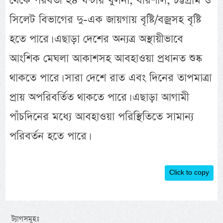
থেকে পরবর্তী ২৪ ঘণ্টায় খুলনা, বরিশাল, চট্টগ্রাম ও
সিলেট বিভাগের দু-এক জায়গায় বৃষ্টি/বজ্রসহ বৃষ্টি
হতে পারে। এছাড়া দেশের অন্যত্র অস্থায়ীভাবে
আংশিক মেঘলা আকাশসহ আবহাওয়া প্রধানত শুষ্ক
থাকতে পারে। সারা দেশে রাত এবং দিনের তাপমাত্রা
প্রায় অপরিবর্তিত থাকতে পারে। এছাড়া আগামী
পাঁচদিনের মধ্যে আবহাওয়া পরিস্থিতিতে সামান্য
পরিবর্তন হতে পারে।
Click to copy
ট্যাগসমূহঃ