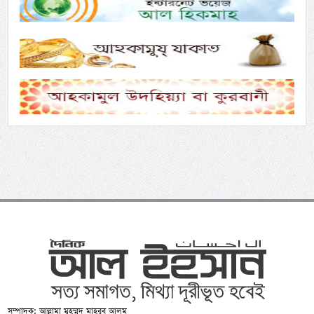
সম্পাদক: আল্লামা মুহম্মদ মাহবুব আলম