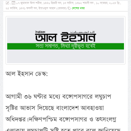
,
০৭ জুমাদাল ঊলা শরীফ, ১৪৪৬ হিজরী সন, ১৩ সাদিস, ১৩৯২ শামসী সন , ১০ নভেম্বর, ২০২৪ খ্রি:,
২৫ কার্তিক, ১৪৩১ ফসলী সন, ইয়াওমুল আহাদ (রোববার)
দেশের খবর
আল ইহসান ডেস্ক:
আগামী ৩৬ ঘণ্টার মধ্যে বঙ্গোপসাগরে লঘুচাপ
সৃষ্টির আভাস দিয়েছে বাংলাদেশ আবহাওয়া
অধিদপ্তর। দক্ষিণপশ্চিম বঙ্গোপসাগর ও তৎসংলগ্ন
এলাকায় লঘুচাপটি সৃষ্টি হতে পারে বলে জানিয়েছে